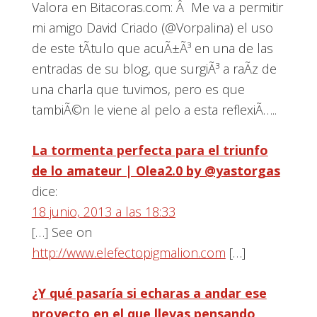
Valora en Bitacoras.com: Â Me va a permitir
mi amigo David Criado (@Vorpalina) el uso
de este tÃ­tulo que acuÃ±Ã³ en una de las
entradas de su blog, que surgiÃ³ a raÃ­z de
una charla que tuvimos, pero es que
tambiÃ©n le viene al pelo a esta reflexiÃ…..
La tormenta perfecta para el triunfo
de lo amateur | Olea2.0 by @yastorgas
dice:
18 junio, 2013 a las 18:33
[…] See on
http://www.elefectopigmalion.com
[…]
¿Y qué pasaría si echaras a andar ese
proyecto en el que llevas pensando