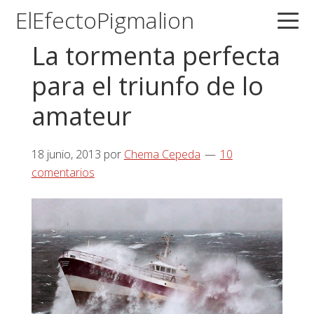
Saltar
Saltar
Saltar
ElEfectoPigmalion
a
al
a
La tormenta perfecta
la
contenido
la
navegación
principal
barra
para el triunfo de lo
principal
lateral
amateur
principal
18 junio, 2013
por
Chema Cepeda
10
comentarios