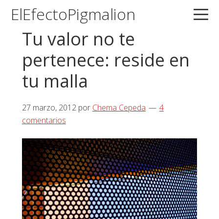
Saltar
Saltar
Saltar
ElEfectoPigmalion
a
al
a
Tu valor no te
la
contenido
la
navegación
principal
barra
pertenece: reside en
principal
lateral
tu malla
principal
27 marzo, 2012
por
Chema Cepeda
4
comentarios