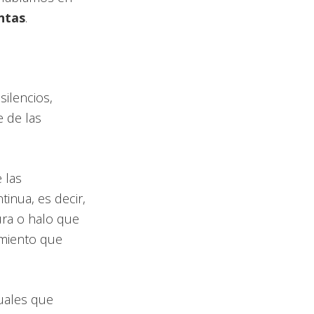
ntas
.
silencios,
e de las
 las
inua, es decir,
ura o halo que
imiento que
uales que