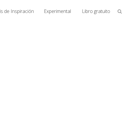
Busca
s de Inspiración
Experimental
Libro gratuito
en
la
web...