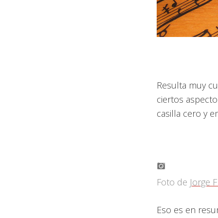
Resulta muy c
ciertos aspecto
casilla cero y
Foto de
Jorge F
Eso es en resu