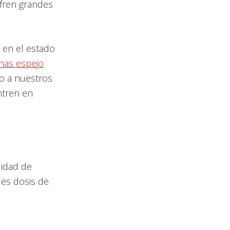
fren grandes
 en el estado
as espejo
do a nuestros
ntren en
lidad de
des dosis de