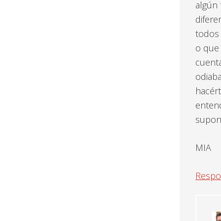
algún 
difere
todos 
o que 
cuenta
odiaba
hacért
entend
supon
MIA
Respo