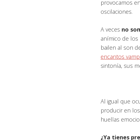
provocamos en 
oscilaciones.
A veces
no som
anímico de los 
bailen al son 
encantos vampí
sintonía, sus m
Al igual que oc
producir en lo
huellas emocio
¿Ya tienes pr