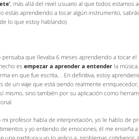
ete’
, más allá del nivel usuario al que todos estamos
 o estás aprendiendo a tocar algún instrumento, sabrá
de lo que estoy hablando).
pensaba que llevaba 6 meses aprendiendo a tocar el 
 hecho es
empezar a aprender a entender
la música, 
forma en que fue escrita,… En definitiva, estoy aprendi
és de un viaje que está siendo realmente enriquecedor,
 sí mismo, sino también por su aplicación como herram
onal.
mi profesor habla de interpretación, yo le hablo de pr
ntimientos y yo entiendo de emociones; él me enseña 
 de una partitura y yo lo aplico a problemas cotidianos