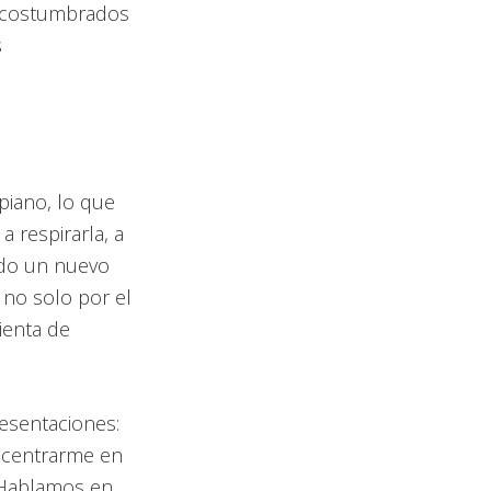
 acostumbrados
s
piano, lo que
a respirarla, a
endo un nuevo
 no solo por el
ienta de
esentaciones:
a centrarme en
. Hablamos en