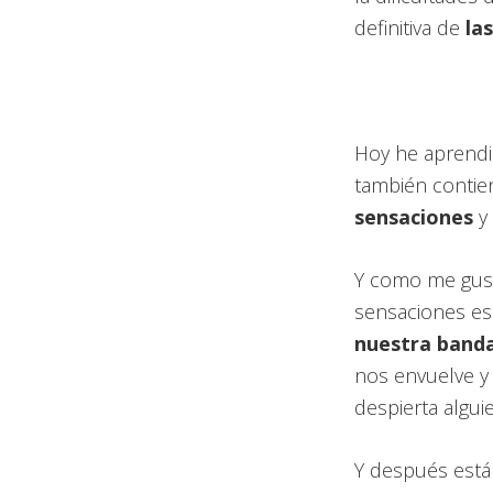
definitiva de
la
Hoy he aprendid
también contien
sensaciones
y 
Y como me gust
sensaciones es
nuestra banda
nos envuelve y
despierta algu
Y después está