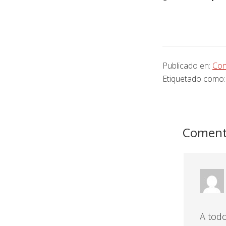
Publicado en:
Con
Etiquetado como
Interacc
con
Coment
los
lectores
A tod