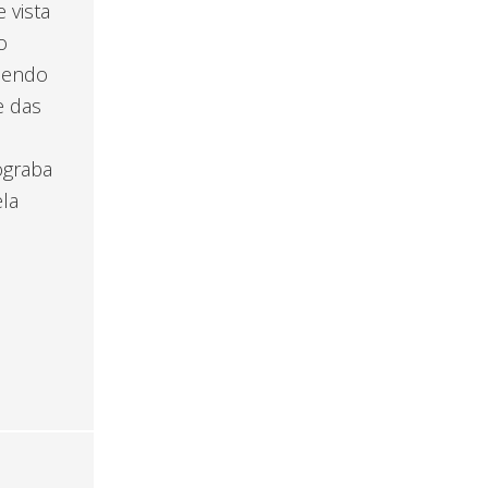
 vista
o
biendo
e das
ograba
ela