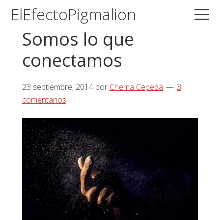
Saltar
Saltar
Saltar
ElEfectoPigmalion
a
al
a
Somos lo que
la
contenido
la
navegación
principal
barra
conectamos
principal
lateral
principal
23 septiembre, 2014
por
Chema Cepeda
3
comentarios