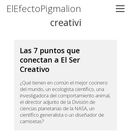
Saltar
Saltar
Saltar
ElEfectoPigmalion
a
al
a
creativi
la
contenido
la
navegación
principal
barra
principal
lateral
principal
Las 7 puntos que
conectan a El Ser
Creativo
¿Qué tienen en común el mejor cocinero
del mundo, un ecologista científico, una
investigadora del comportamiento animal,
el director adjunto de la División de
ciencias planetarias de la NASA, un
científico generalista o un diseñador de
camisetas?