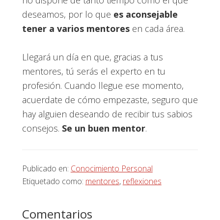
no dispone de tanto tiempo como el que
deseamos, por lo que
es aconsejable
tener a varios mentores
en cada área.
Llegará un día en que, gracias a tus
mentores, tú serás el experto en tu
profesión. Cuando llegue ese momento,
acuerdate de cómo empezaste, seguro que
hay alguien deseando de recibir tus sabios
consejos.
Se un buen mentor
.
Publicado en:
Conocimiento Personal
Etiquetado como:
mentores
,
reflexiones
Interacciones
Comentarios