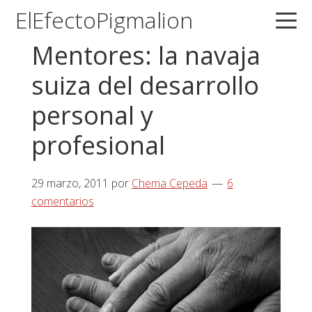
Saltar
Saltar
Saltar
ElEfectoPigmalion
a
al
a
Mentores: la navaja
la
contenido
la
navegación
principal
barra
suiza del desarrollo
principal
lateral
personal y
principal
profesional
29 marzo, 2011
por
Chema Cepeda
6
comentarios