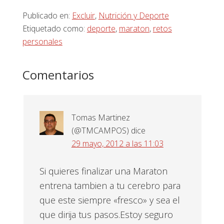
Publicado en:
Excluir
,
Nutrición y Deporte
Etiquetado como:
deporte
,
maraton
,
retos
personales
Interacciones
Comentarios
con
los
Tomas Martinez
lectores
(@TMCAMPOS)
dice
29 mayo, 2012 a las 11:03
Si quieres finalizar una Maraton
entrena tambien a tu cerebro para
que este siempre «fresco» y sea el
que dirija tus pasos.Estoy seguro