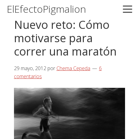
Saltar
Saltar
Saltar
ElEfectoPigmalion
a
al
a
Nuevo reto: Cómo
la
contenido
la
navegación
principal
barra
motivarse para
principal
lateral
correr una maratón
principal
29 mayo, 2012
por
Chema Cepeda
6
comentarios