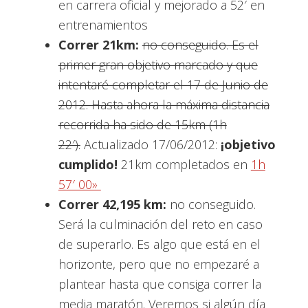
en carrera oficial y mejorado a 52′ en
entrenamientos
Correr 21km:
no conseguido. Es el
primer gran objetivo marcado y que
intentaré completar el 17 de Junio de
2012. Hasta ahora la máxima distancia
recorrida ha sido de 15km (1h
22′).
Actualizado 17/06/2012:
¡objetivo
cumplido!
21km completados en
1h
57′ 00»
Correr 42,195 km:
no conseguido.
Será la culminación del reto en caso
de superarlo. Es algo que está en el
horizonte, pero que no empezaré a
plantear hasta que consiga correr la
media maratón. Veremos si algún día