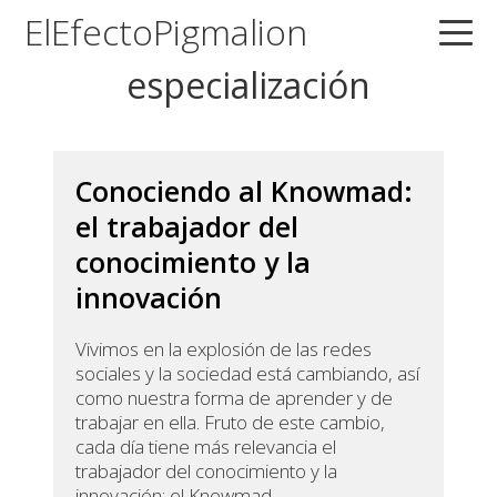
Saltar
Saltar
Saltar
ElEfectoPigmalion
a
al
a
especialización
la
contenido
la
navegación
principal
barra
principal
lateral
principal
Conociendo al Knowmad:
el trabajador del
conocimiento y la
innovación
Vivimos en la explosión de las redes
sociales y la sociedad está cambiando, así
como nuestra forma de aprender y de
trabajar en ella. Fruto de este cambio,
cada día tiene más relevancia el
trabajador del conocimiento y la
innovación: el Knowmad.