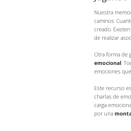
Nuestra memori
caminos. Cuant
creado. Existe
de realizar aso
Otra forma de 
emocional
. T
emociones que 
Este recurso e
charlas de emoc
carga emociona
por una
monta