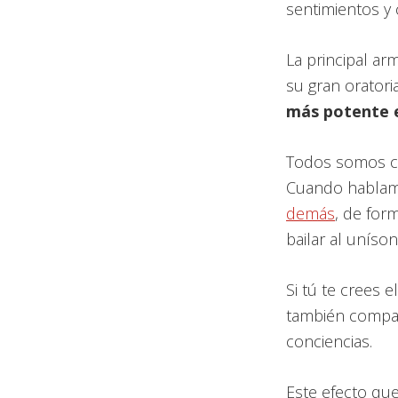
sentimientos y
La principal a
su gran oratori
más potente e
Todos somos co
Cuando hablam
demás
, de for
bailar al uníson
Si tú te crees
también compa
conciencias.
Este efecto qu