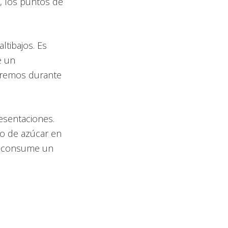
, los puntos de
tibajos. Es
e un
aremos durante
esentaciones.
so de azúcar en
ue consume un