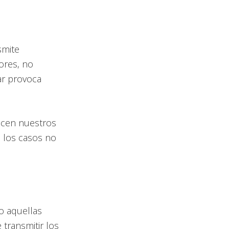
smite
ores, no
ar provoca
hacen nuestros
e los casos no
o aquellas
transmitir los