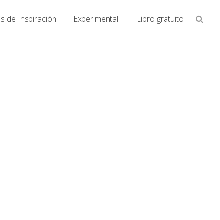
Busca
s de Inspiración
Experimental
Libro gratuito
en
la
web...