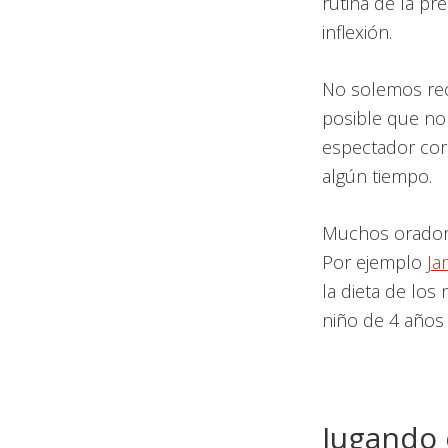
rutina de la pr
inflexión.
No solemos rec
posible que no 
espectador co
algún tiempo.
Muchos oradore
Por ejemplo
Ja
la dieta de los
niño de 4 años 
Jugando 