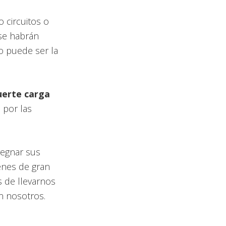
 circuitos o
se habrán
o puede ser la
uerte carga
 por las
regnar sus
enes de gran
 de llevarnos
n nosotros.