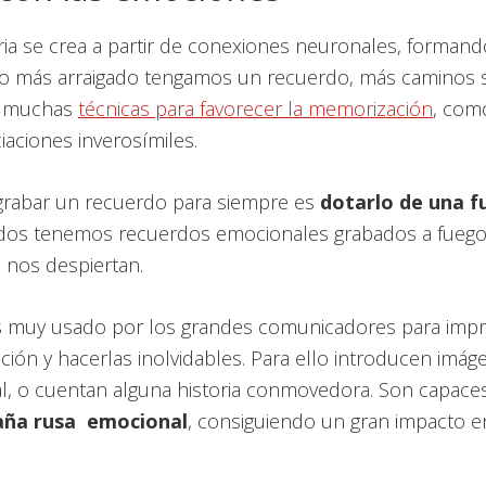
a se crea a partir de conexiones neuronales, formando
o más arraigado tengamos un recuerdo, más caminos 
n muchas
técnicas para favorecer la memorización
, com
ciaciones inverosímiles.
grabar un recuerdo para siempre es
dotarlo de una f
odos tenemos recuerdos emocionales grabados a fuego
nos despiertan.
s muy usado por los grandes comunicadores para imp
ión y hacerlas inolvidables. Para ello introducen imág
l, o cuentan alguna historia conmovedora. Son capaces
ña rusa emocional
, consiguiendo un gran impacto e