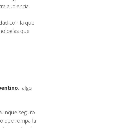
ra audiencia.
idad con la que
cnologías que
pentino
, algo
(aunque seguro
lgo que rompa la