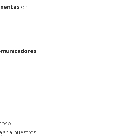
anentes
en
comunicadores
ioso.
jar a nuestros