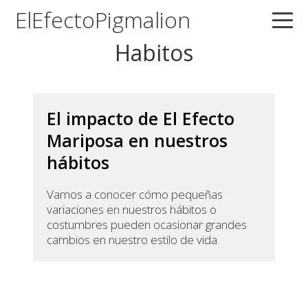
Saltar
Saltar
Saltar
ElEfectoPigmalion
a
al
a
Habitos
la
contenido
la
navegación
principal
barra
principal
lateral
principal
El impacto de El Efecto
Mariposa en nuestros
hábitos
Vamos a conocer cómo pequeñas
variaciones en nuestros hábitos o
costumbres pueden ocasionar grandes
cambios en nuestro estilo de vida.