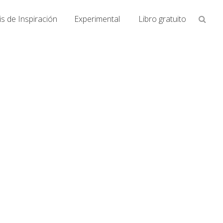
Busca
s de Inspiración
Experimental
Libro gratuito
en
la
web...