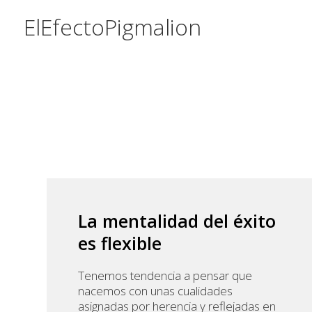
Saltar
Saltar
Saltar
ElEfectoPigmalion
a
al
a
la
contenido
la
navegación
principal
barra
principal
lateral
principal
La mentalidad del éxito
es flexible
Tenemos tendencia a pensar que
nacemos con unas cualidades
asignadas por herencia y reflejadas en